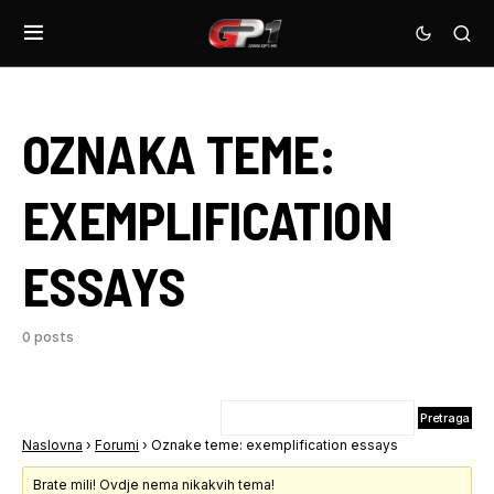
OZNAKA TEME:
EXEMPLIFICATION
ESSAYS
0 posts
Naslovna
›
Forumi
›
Oznake teme: exemplification essays
Brate mili! Ovdje nema nikakvih tema!