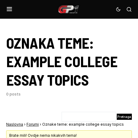
OZNAKA TEME:
EXAMPLE COLLEGE
ESSAY TOPICS
0 posts
Naslovna
›
Forumi
›
Oznake teme: example college essay topics
Brate mili! Ovdje nema nikakvih tema!