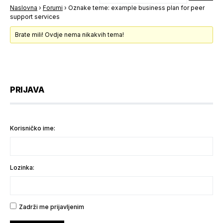
Naslovna
›
Forumi
›
Oznake teme: example business plan for peer
support services
Brate mili! Ovdje nema nikakvih tema!
PRIJAVA
Korisničko ime:
Lozinka:
Zadrži me prijavljenim