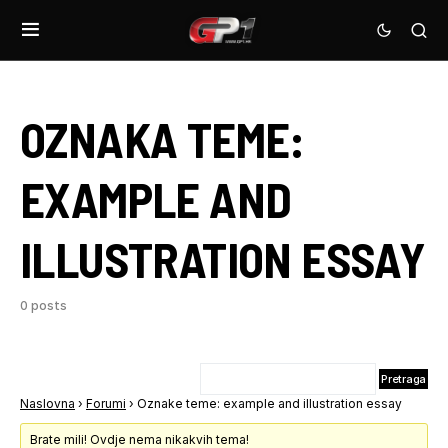
OZNAKA TEME:
EXAMPLE AND
ILLUSTRATION ESSAY
0 posts
Naslovna
›
Forumi
›
Oznake teme: example and illustration essay
Brate mili! Ovdje nema nikakvih tema!