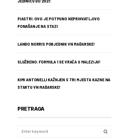
JEDINICU DO 2027.
PIASTRI: OVO JE POTPUNO NEPRIHVATLJIVO
PONAŠANJE NA STAZI
LANDO NORRIS POBJEDNIK VN MAĐARSKE!
SLUŽBENO: FORMULA 1 SE VRAĆA U MALEZIJU!
KIMI ANTONELLI KAŽNJEN S TRI MJESTA KAZNE NA
STARTU VN MAĐARSKE!
PRETRAGA