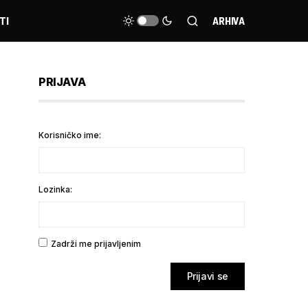
TI
ARHIVA
PRIJAVA
Korisničko ime:
Lozinka:
Zadrži me prijavljenim
Prijavi se