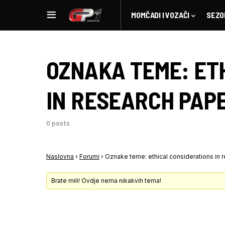
MOMČADI I VOZAČI
SEZO
OZNAKA TEME:
ET
IN RESEARCH PAP
0 posts
Naslovna
›
Forumi
›
Oznake teme: ethical considerations in 
Brate mili! Ovdje nema nikakvih tema!