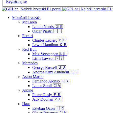
Registriraj se
Momčadi i vozači
McLaren
Lando Norris 🇬🇧
Oscar Piastri 🇦🇺
Ferrari
Charles Leclerc 🇲🇨
Lewis Hamilton 🇬🇧
Red Bull
Max Verstappen 🇳🇱
Liam Lawson 🇳🇿
Mercedes
George Russell 🇬🇧
Andrea Kimi Antonelli 🇮🇹
Aston Martin
Fernando Alonso 🇪🇸
Lance Stroll 🇨🇦
Alpine
Pierre Gasly 🇫🇷
Jack Doohan 🇦🇺
Haas
Esteban Ocon 🇫🇷
Oliver Bearman 🇬🇧