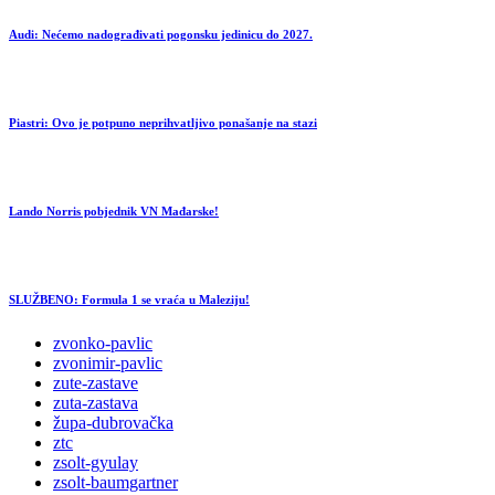
Audi: Nećemo nadograđivati pogonsku jedinicu do 2027.
Piastri: Ovo je potpuno neprihvatljivo ponašanje na stazi
Lando Norris pobjednik VN Mađarske!
SLUŽBENO: Formula 1 se vraća u Maleziju!
zvonko-pavlic
zvonimir-pavlic
zute-zastave
zuta-zastava
župa-dubrovačka
ztc
zsolt-gyulay
zsolt-baumgartner