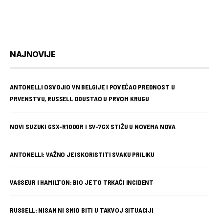
NAJNOVIJE
ANTONELLI OSVOJIO VN BELGIJE I POVEĆAO PREDNOST U
PRVENSTVU, RUSSELL ODUSTAO U PRVOM KRUGU
NOVI SUZUKI GSX-R1000R I SV-7GX STIŽU U NOVEMA NOVA
ANTONELLI: VAŽNO JE ISKORISTITI SVAKU PRILIKU
VASSEUR I HAMILTON: BIO JE TO TRKAĆI INCIDENT
RUSSELL: NISAM NI SMIO BITI U TAKVOJ SITUACIJI