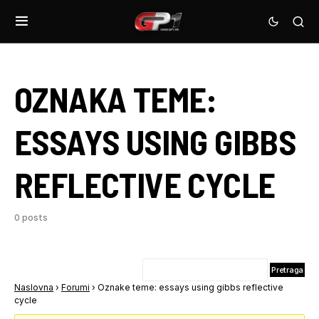
OZNAKA TEME:
ESSAYS USING GIBBS
REFLECTIVE CYCLE
0 posts
Naslovna
›
Forumi
›
Oznake teme: essays using gibbs reflective
cycle