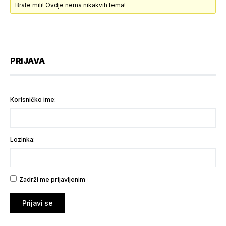
Brate mili! Ovdje nema nikakvih tema!
PRIJAVA
Korisničko ime:
Lozinka:
Zadrži me prijavljenim
Prijavi se