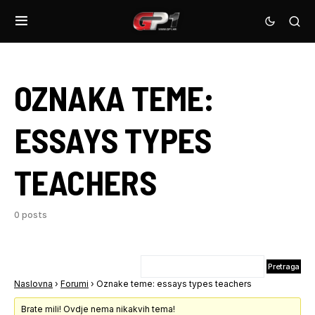
OZNAKA TEME:
ESSAYS TYPES
TEACHERS
0 posts
Naslovna
›
Forumi
›
Oznake teme: essays types teachers
Brate mili! Ovdje nema nikakvih tema!