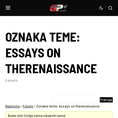
OZNAKA TEME:
ESSAYS ON
THERENAISSANCE
0 posts
Naslovna
›
Forumi
›
Oznake teme: essays on therenaissance
Brate mili! Ovdje nema nikakvih tema!