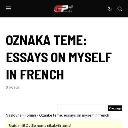
OZNAKA TEME:
ESSAYS ON MYSELF
IN FRENCH
0 posts
Naslovna
›
Forumi
›
Oznake teme: essays on myself in french
Brate mili! Ovdje nema nikakvih tema!