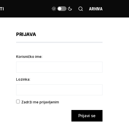
TI
ARHIVA
PRIJAVA
Korisničko ime:
Lozinka:
Zadrži me prijavljenim
Prijavi se