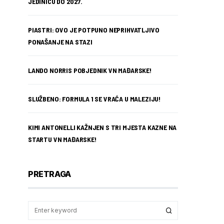
JEDINICU DO 2027.
PIASTRI: OVO JE POTPUNO NEPRIHVATLJIVO
PONAŠANJE NA STAZI
LANDO NORRIS POBJEDNIK VN MAĐARSKE!
SLUŽBENO: FORMULA 1 SE VRAĆA U MALEZIJU!
KIMI ANTONELLI KAŽNJEN S TRI MJESTA KAZNE NA
STARTU VN MAĐARSKE!
PRETRAGA