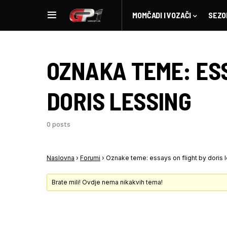
MOMČADI I VOZAČI
SEZO
OZNAKA TEME:
ES
DORIS LESSING
0 posts
Naslovna
›
Forumi
›
Oznake teme: essays on flight by doris 
Brate mili! Ovdje nema nikakvih tema!