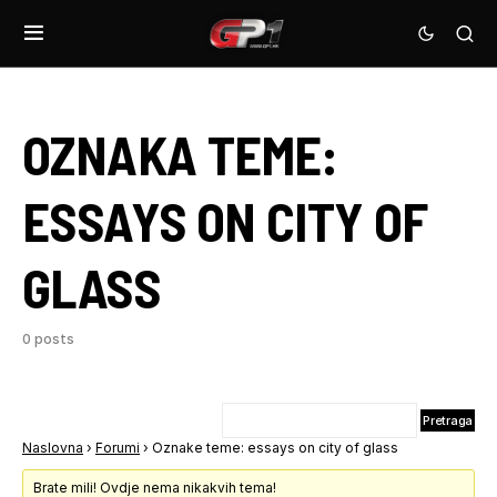
OZNAKA TEME:
ESSAYS ON CITY OF
GLASS
0 posts
Naslovna
›
Forumi
›
Oznake teme: essays on city of glass
Brate mili! Ovdje nema nikakvih tema!