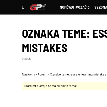
MOMČADI I VOZAČI
SEZONA
OZNAKA TEME:
ES
MISTAKES
0 posts
Naslovna
›
Forumi
›
Oznake teme: essays learning mistakes
Brate mili! Ovdje nema nikakvih tema!