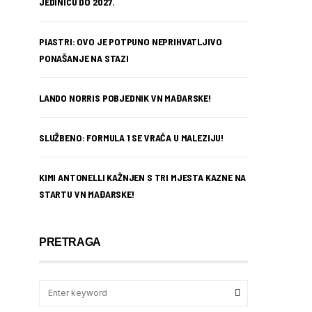
JEDINICU DO 2027.
PIASTRI: OVO JE POTPUNO NEPRIHVATLJIVO
PONAŠANJE NA STAZI
LANDO NORRIS POBJEDNIK VN MAĐARSKE!
SLUŽBENO: FORMULA 1 SE VRAĆA U MALEZIJU!
KIMI ANTONELLI KAŽNJEN S TRI MJESTA KAZNE NA
STARTU VN MAĐARSKE!
PRETRAGA