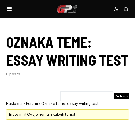
OZNAKA TEME:
ESSAY WRITING TEST
0 posts
Naslovna
›
Forumi
›
Oznake teme: essay writing test
Brate mili! Ovdje nema nikakvih tema!