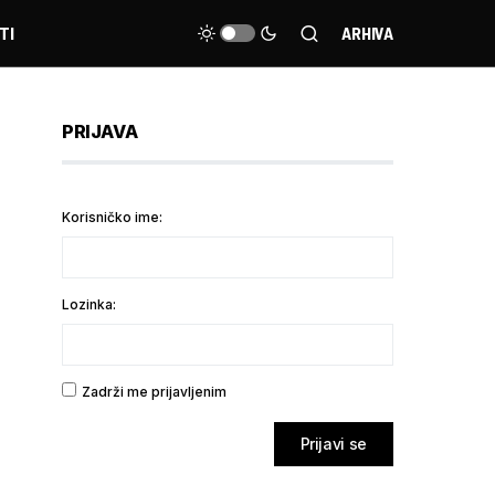
TI
ARHIVA
PRIJAVA
Korisničko ime:
Lozinka:
Zadrži me prijavljenim
Prijavi se