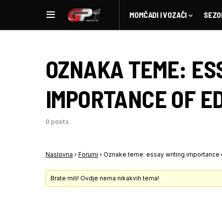
MOMČADI I VOZAČI
SEZO
OZNAKA TEME:
ES
IMPORTANCE OF E
0 posts
Naslovna
›
Forumi
›
Oznake teme: essay writing importance 
Brate mili! Ovdje nema nikakvih tema!