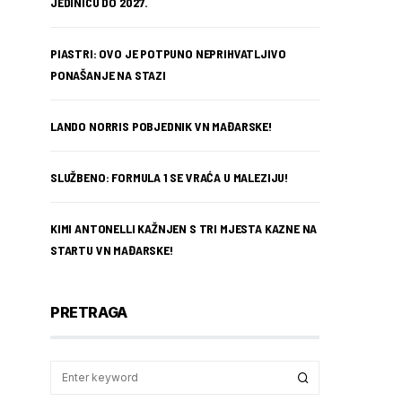
JEDINICU DO 2027.
PIASTRI: OVO JE POTPUNO NEPRIHVATLJIVO
PONAŠANJE NA STAZI
LANDO NORRIS POBJEDNIK VN MAĐARSKE!
SLUŽBENO: FORMULA 1 SE VRAĆA U MALEZIJU!
KIMI ANTONELLI KAŽNJEN S TRI MJESTA KAZNE NA
STARTU VN MAĐARSKE!
PRETRAGA