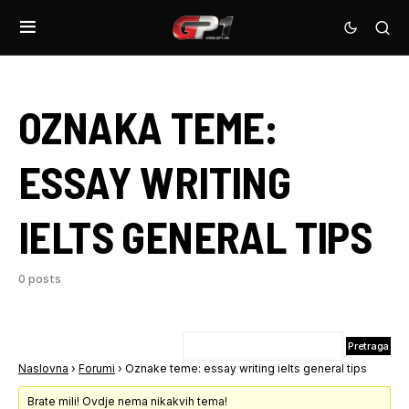
OZNAKA TEME:
ESSAY WRITING
IELTS GENERAL TIPS
0 posts
Naslovna
›
Forumi
›
Oznake teme: essay writing ielts general tips
Brate mili! Ovdje nema nikakvih tema!