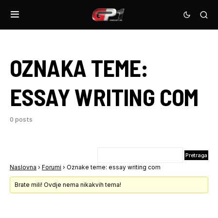
OZNAKA TEME:
ESSAY WRITING COM
0 posts
Naslovna
›
Forumi
›
Oznake teme: essay writing com
Brate mili! Ovdje nema nikakvih tema!