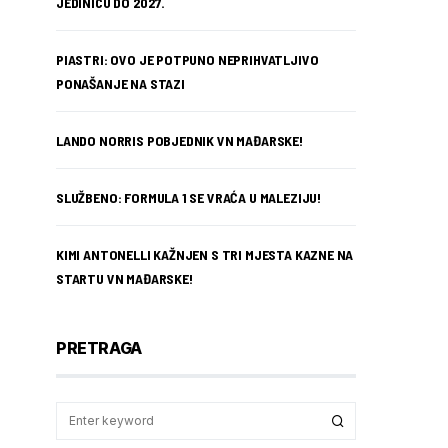
JEDINICU DO 2027.
PIASTRI: OVO JE POTPUNO NEPRIHVATLJIVO
PONAŠANJE NA STAZI
LANDO NORRIS POBJEDNIK VN MAĐARSKE!
SLUŽBENO: FORMULA 1 SE VRAĆA U MALEZIJU!
KIMI ANTONELLI KAŽNJEN S TRI MJESTA KAZNE NA
STARTU VN MAĐARSKE!
PRETRAGA