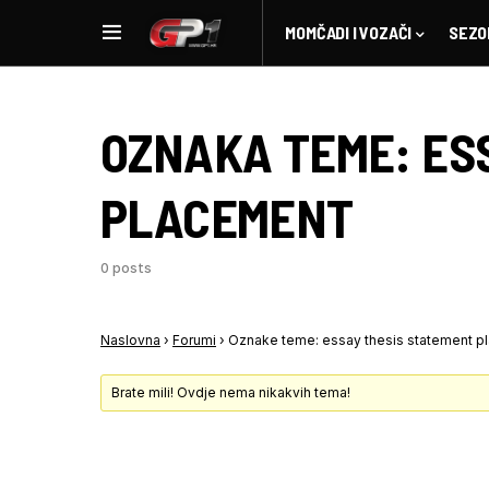
MOMČADI I VOZAČI
SEZO
OZNAKA TEME:
ES
PLACEMENT
0 posts
Naslovna
›
Forumi
›
Oznake teme: essay thesis statement p
Brate mili! Ovdje nema nikakvih tema!