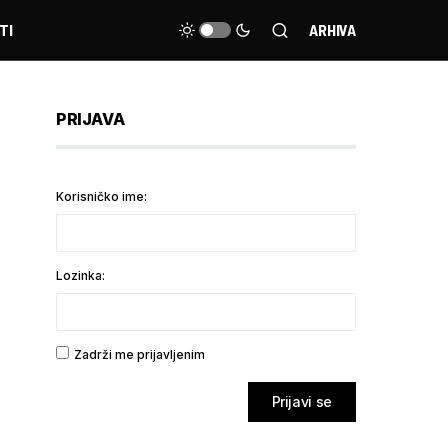
TI
ARHIVA
PRIJAVA
Korisničko ime:
Lozinka:
Zadrži me prijavljenim
Prijavi se