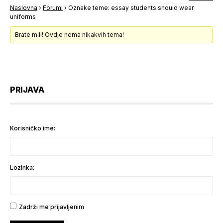
Naslovna
›
Forumi
›
Oznake teme: essay students should wear
uniforms
Brate mili! Ovdje nema nikakvih tema!
PRIJAVA
Korisničko ime:
Lozinka:
Zadrži me prijavljenim