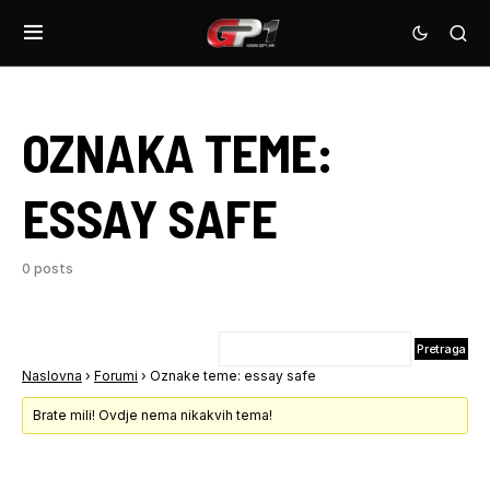
OZNAKA TEME:
ESSAY SAFE
0 posts
Naslovna
›
Forumi
›
Oznake teme: essay safe
Brate mili! Ovdje nema nikakvih tema!