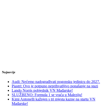
Najnovije
Audi: Nećemo nadograđivati pogonsku jedinicu do 2027.
Piastri: Ovo je potpuno neprihvatljivo ponašanje na stazi
Lando Norris pobjednik VN Mađarske!
SLUŽBENO: Formula 1 se vraća u Maleziju!
Kimi Antonelli kažnjen s tri mjesta kazne na startu VN
Mađarske!