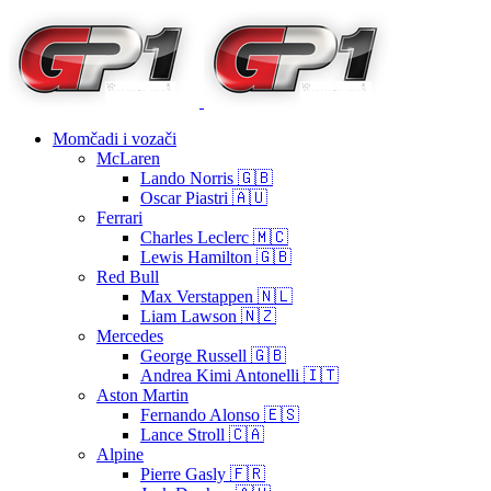
Momčadi i vozači
McLaren
Lando Norris 🇬🇧
Oscar Piastri 🇦🇺
Ferrari
Charles Leclerc 🇲🇨
Lewis Hamilton 🇬🇧
Red Bull
Max Verstappen 🇳🇱
Liam Lawson 🇳🇿
Mercedes
George Russell 🇬🇧
Andrea Kimi Antonelli 🇮🇹
Aston Martin
Fernando Alonso 🇪🇸
Lance Stroll 🇨🇦
Alpine
Pierre Gasly 🇫🇷