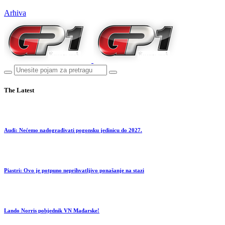
Arhiva
The Latest
Audi: Nećemo nadograđivati pogonsku jedinicu do 2027.
Piastri: Ovo je potpuno neprihvatljivo ponašanje na stazi
Lando Norris pobjednik VN Mađarske!