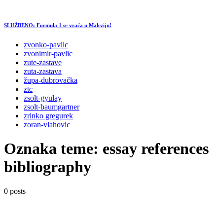
SLUŽBENO: Formula 1 se vraća u Maleziju!
zvonko-pavlic
zvonimir-pavlic
zute-zastave
zuta-zastava
župa-dubrovačka
ztc
zsolt-gyulay
zsolt-baumgartner
zrinko gregurek
zoran-vlahovic
Oznaka teme:
essay references
bibliography
0 posts