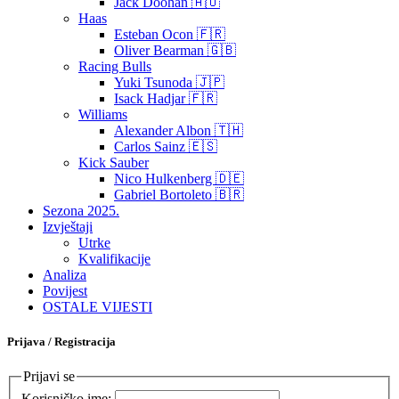
Jack Doohan 🇦🇺
Haas
Esteban Ocon 🇫🇷
Oliver Bearman 🇬🇧
Racing Bulls
Yuki Tsunoda 🇯🇵
Isack Hadjar 🇫🇷
Williams
Alexander Albon 🇹🇭
Carlos Sainz 🇪🇸
Kick Sauber
Nico Hulkenberg 🇩🇪
Gabriel Bortoleto 🇧🇷
Sezona 2025.
Izvještaji
Utrke
Kvalifikacije
Analiza
Povijest
OSTALE VIJESTI
Prijava / Registracija
Prijavi se
Korisničko ime: