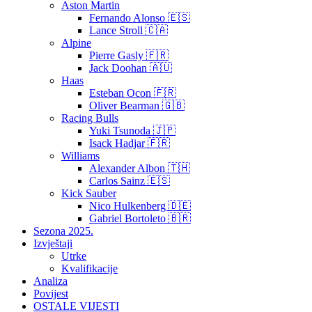
Aston Martin
Fernando Alonso 🇪🇸
Lance Stroll 🇨🇦
Alpine
Pierre Gasly 🇫🇷
Jack Doohan 🇦🇺
Haas
Esteban Ocon 🇫🇷
Oliver Bearman 🇬🇧
Racing Bulls
Yuki Tsunoda 🇯🇵
Isack Hadjar 🇫🇷
Williams
Alexander Albon 🇹🇭
Carlos Sainz 🇪🇸
Kick Sauber
Nico Hulkenberg 🇩🇪
Gabriel Bortoleto 🇧🇷
Sezona 2025.
Izvještaji
Utrke
Kvalifikacije
Analiza
Povijest
OSTALE VIJESTI