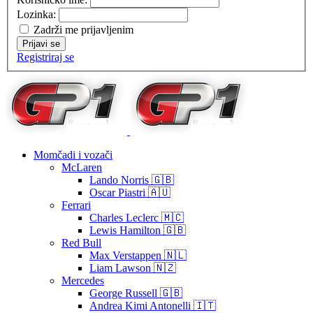
Lozinka:
Zadrži me prijavljenim
Prijavi se
Registriraj se
Momčadi i vozači
McLaren
Lando Norris 🇬🇧
Oscar Piastri 🇦🇺
Ferrari
Charles Leclerc 🇲🇨
Lewis Hamilton 🇬🇧
Red Bull
Max Verstappen 🇳🇱
Liam Lawson 🇳🇿
Mercedes
George Russell 🇬🇧
Andrea Kimi Antonelli 🇮🇹