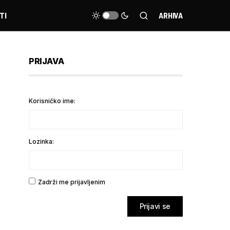
TI
ARHIVA
PRIJAVA
Korisničko ime:
Lozinka:
Zadrži me prijavljenim
Prijavi se