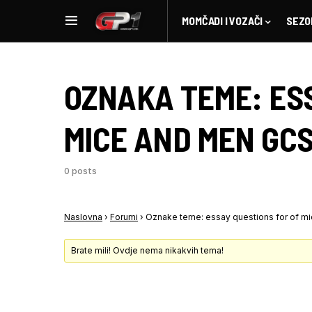
MOMČADI I VOZAČI
SEZO
OZNAKA TEME:
ES
MICE AND MEN GC
0 posts
Naslovna
›
Forumi
›
Oznake teme: essay questions for of m
Brate mili! Ovdje nema nikakvih tema!