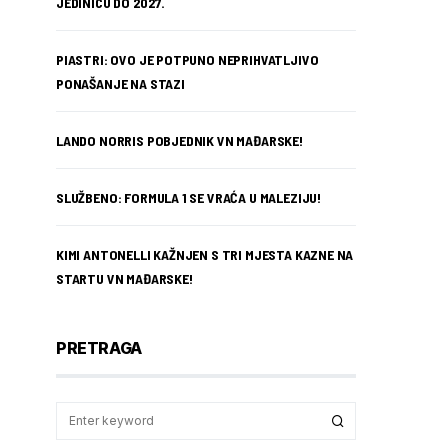
JEDINICU DO 2027.
PIASTRI: OVO JE POTPUNO NEPRIHVATLJIVO
PONAŠANJE NA STAZI
LANDO NORRIS POBJEDNIK VN MAĐARSKE!
SLUŽBENO: FORMULA 1 SE VRAĆA U MALEZIJU!
KIMI ANTONELLI KAŽNJEN S TRI MJESTA KAZNE NA
STARTU VN MAĐARSKE!
PRETRAGA