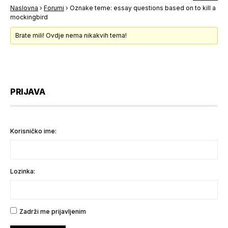
Naslovna
›
Forumi
›
Oznake teme: essay questions based on to kill a
mockingbird
Brate mili! Ovdje nema nikakvih tema!
PRIJAVA
Korisničko ime:
Lozinka:
Zadrži me prijavljenim