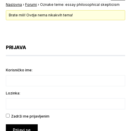
Naslovna
›
Forumi
›
Oznake teme: essay philosophical skepticism
Brate mili! Ovdje nema nikakvih tema!
PRIJAVA
Korisničko ime:
Lozinka:
Zadrži me prijavljenim
Prijavi se