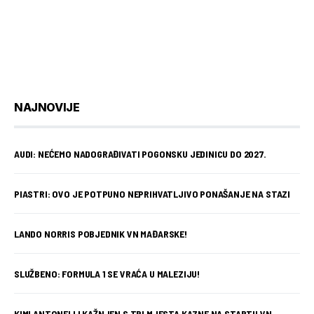
NAJNOVIJE
AUDI: NEĆEMO NADOGRAĐIVATI POGONSKU JEDINICU DO 2027.
PIASTRI: OVO JE POTPUNO NEPRIHVATLJIVO PONAŠANJE NA STAZI
LANDO NORRIS POBJEDNIK VN MAĐARSKE!
SLUŽBENO: FORMULA 1 SE VRAĆA U MALEZIJU!
KIMI ANTONELLI KAŽNJEN S TRI MJESTA KAZNE NA STARTU VN