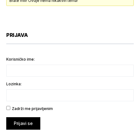
Brate mili! Ovdje nema nikakvih tema!
PRIJAVA
Korisničko ime:
Lozinka:
Zadrži me prijavljenim
Prijavi se