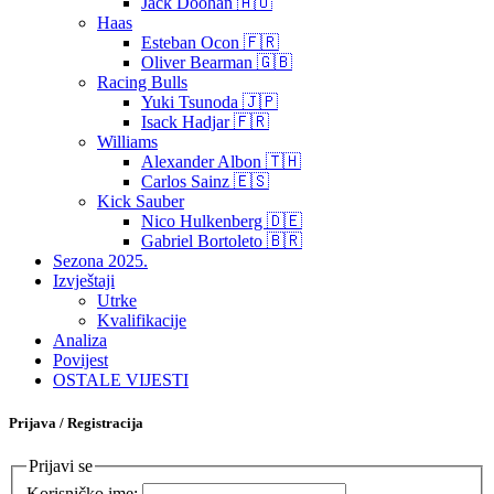
Jack Doohan 🇦🇺
Haas
Esteban Ocon 🇫🇷
Oliver Bearman 🇬🇧
Racing Bulls
Yuki Tsunoda 🇯🇵
Isack Hadjar 🇫🇷
Williams
Alexander Albon 🇹🇭
Carlos Sainz 🇪🇸
Kick Sauber
Nico Hulkenberg 🇩🇪
Gabriel Bortoleto 🇧🇷
Sezona 2025.
Izvještaji
Utrke
Kvalifikacije
Analiza
Povijest
OSTALE VIJESTI
Prijava / Registracija
Prijavi se
Korisničko ime: