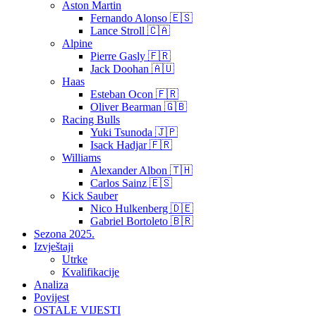
Aston Martin
Fernando Alonso 🇪🇸
Lance Stroll 🇨🇦
Alpine
Pierre Gasly 🇫🇷
Jack Doohan 🇦🇺
Haas
Esteban Ocon 🇫🇷
Oliver Bearman 🇬🇧
Racing Bulls
Yuki Tsunoda 🇯🇵
Isack Hadjar 🇫🇷
Williams
Alexander Albon 🇹🇭
Carlos Sainz 🇪🇸
Kick Sauber
Nico Hulkenberg 🇩🇪
Gabriel Bortoleto 🇧🇷
Sezona 2025.
Izvještaji
Utrke
Kvalifikacije
Analiza
Povijest
OSTALE VIJESTI