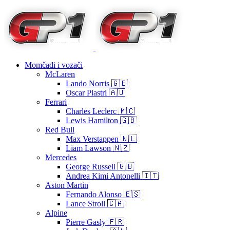
Momčadi i vozači
McLaren
Lando Norris 🇬🇧
Oscar Piastri 🇦🇺
Ferrari
Charles Leclerc 🇲🇨
Lewis Hamilton 🇬🇧
Red Bull
Max Verstappen 🇳🇱
Liam Lawson 🇳🇿
Mercedes
George Russell 🇬🇧
Andrea Kimi Antonelli 🇮🇹
Aston Martin
Fernando Alonso 🇪🇸
Lance Stroll 🇨🇦
Alpine
Pierre Gasly 🇫🇷