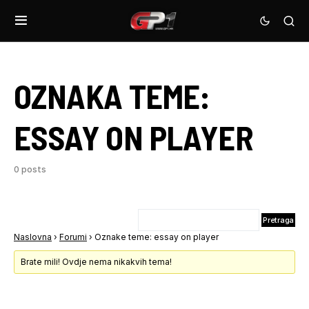
OZNAKA TEME:
ESSAY ON PLAYER
0 posts
Naslovna
›
Forumi
›
Oznake teme: essay on player
Brate mili! Ovdje nema nikakvih tema!