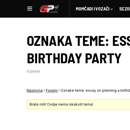
MOMČADI I VOZAČI
SEZO
OZNAKA TEME:
ES
BIRTHDAY PARTY
0 posts
Naslovna
›
Forumi
›
Oznake teme: essay on planning a birthd
Brate mili! Ovdje nema nikakvih tema!