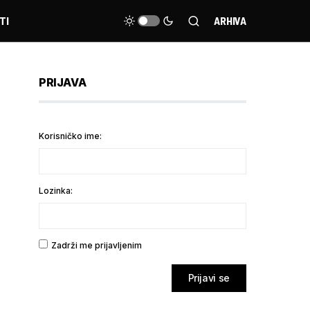
TI
ARHIVA
PRIJAVA
Korisničko ime:
Lozinka:
Zadrži me prijavljenim
Prijavi se