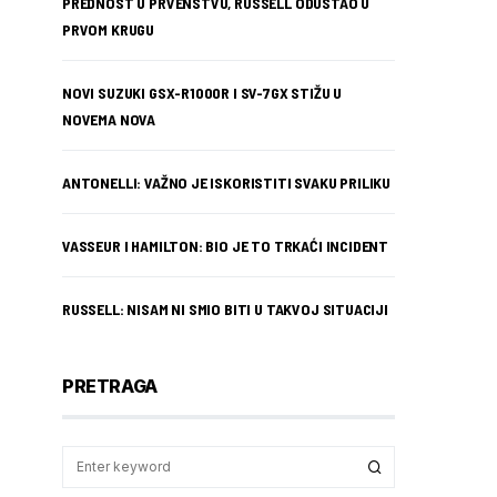
PREDNOST U PRVENSTVU, RUSSELL ODUSTAO U
PRVOM KRUGU
NOVI SUZUKI GSX-R1000R I SV-7GX STIŽU U
NOVEMA NOVA
ANTONELLI: VAŽNO JE ISKORISTITI SVAKU PRILIKU
VASSEUR I HAMILTON: BIO JE TO TRKAĆI INCIDENT
RUSSELL: NISAM NI SMIO BITI U TAKVOJ SITUACIJI
PRETRAGA