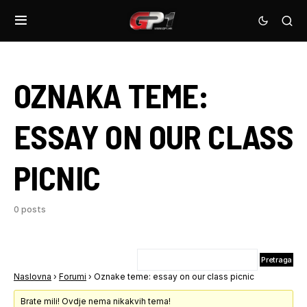
OZNAKA TEME:
ESSAY ON OUR CLASS
PICNIC
0 posts
Naslovna
›
Forumi
›
Oznake teme: essay on our class picnic
Brate mili! Ovdje nema nikakvih tema!