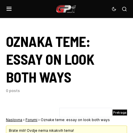
OZNAKA TEME:
ESSAY ON LOOK
BOTH WAYS
0 posts
Naslovna
›
Forumi
›
Oznake teme: essay on look both ways
Brate mili! Ovdje nema nikakvih tema!