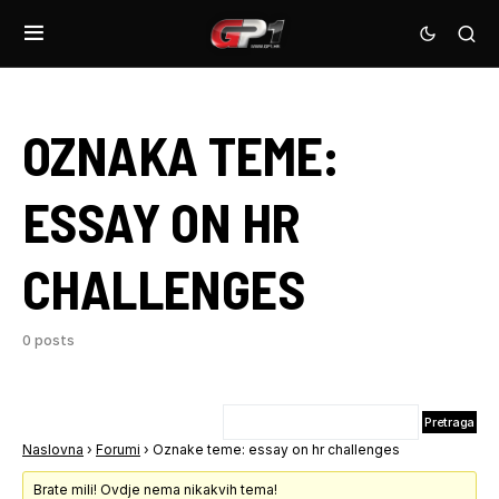
OZNAKA TEME:
ESSAY ON HR
CHALLENGES
0 posts
Naslovna
›
Forumi
›
Oznake teme: essay on hr challenges
Brate mili! Ovdje nema nikakvih tema!