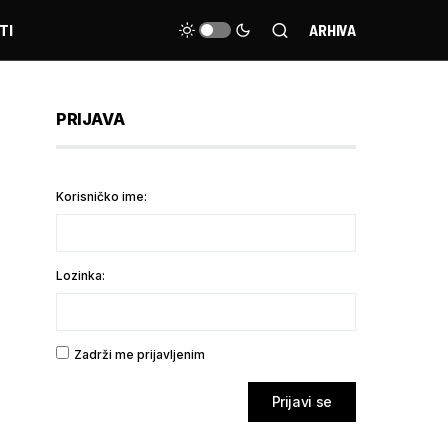
TI
ARHIVA
PRIJAVA
Korisničko ime:
Lozinka:
Zadrži me prijavljenim
Prijavi se