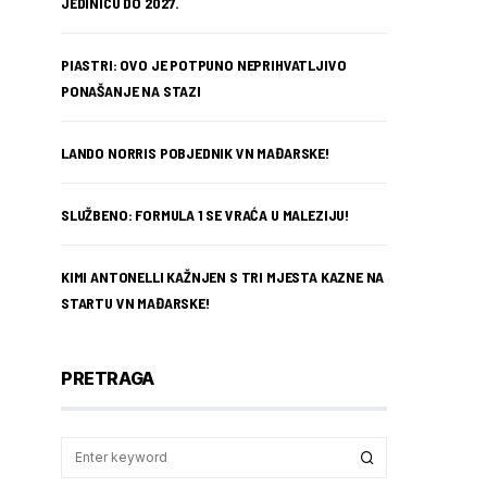
JEDINICU DO 2027.
PIASTRI: OVO JE POTPUNO NEPRIHVATLJIVO
PONAŠANJE NA STAZI
LANDO NORRIS POBJEDNIK VN MAĐARSKE!
SLUŽBENO: FORMULA 1 SE VRAĆA U MALEZIJU!
KIMI ANTONELLI KAŽNJEN S TRI MJESTA KAZNE NA
STARTU VN MAĐARSKE!
PRETRAGA