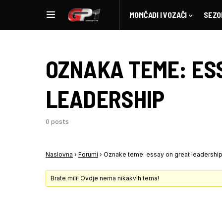
MOMČADI I VOZAČI
SEZO
OZNAKA TEME:
ES
LEADERSHIP
0 posts
Naslovna
›
Forumi
›
Oznake teme: essay on great leadershi
Brate mili! Ovdje nema nikakvih tema!