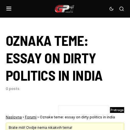
OZNAKA TEME:
ESSAY ON DIRTY
POLITICS IN INDIA
0 posts
Naslovna
›
Forumi
›
Oznake teme: essay on dirty politics in india
Brate mili! Ovdje nema nikakvih tema!