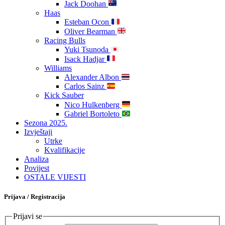
Jack Doohan
Haas
Esteban Ocon
Oliver Bearman
Racing Bulls
Yuki Tsunoda
Isack Hadjar
Williams
Alexander Albon
Carlos Sainz
Kick Sauber
Nico Hulkenberg
Gabriel Bortoleto
Sezona 2025.
Izvještaji
Utrke
Kvalifikacije
Analiza
Povijest
OSTALE VIJESTI
Prijava / Registracija
Prijavi se