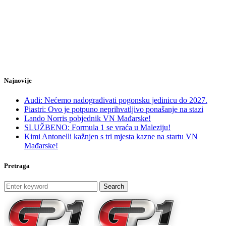
Najnovije
Audi: Nećemo nadograđivati pogonsku jedinicu do 2027.
Piastri: Ovo je potpuno neprihvatljivo ponašanje na stazi
Lando Norris pobjednik VN Mađarske!
SLUŽBENO: Formula 1 se vraća u Maleziju!
Kimi Antonelli kažnjen s tri mjesta kazne na startu VN
Mađarske!
Pretraga
Search