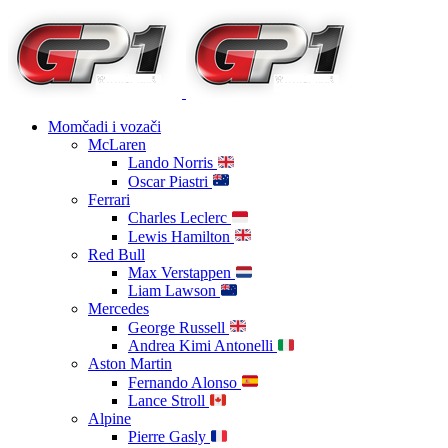
Momčadi i vozači
McLaren
Lando Norris
Oscar Piastri
Ferrari
Charles Leclerc
Lewis Hamilton
Red Bull
Max Verstappen
Liam Lawson
Mercedes
George Russell
Andrea Kimi Antonelli
Aston Martin
Fernando Alonso
Lance Stroll
Alpine
Pierre Gasly