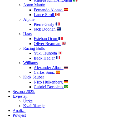
Andrea Kimi Antonelli
Aston Martin
Fernando Alonso
Lance Stroll
Alpine
Pierre Gasly
Jack Doohan
Haas
Esteban Ocon
Oliver Bearman
Racing Bulls
Yuki Tsunoda
Isack Hadjar
Williams
Alexander Albon
Carlos Sainz
Kick Sauber
Nico Hulkenberg
Gabriel Bortoleto
Sezona 2025.
Izvještaji
Utrke
Kvalifikacije
Analiza
Povijest