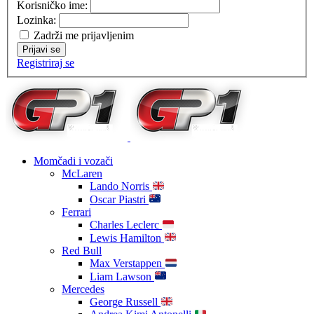
Korisničko ime:
Lozinka:
Zadrži me prijavljenim
Prijavi se
Registriraj se
Momčadi i vozači
McLaren
Lando Norris
Oscar Piastri
Ferrari
Charles Leclerc
Lewis Hamilton
Red Bull
Max Verstappen
Liam Lawson
Mercedes
George Russell