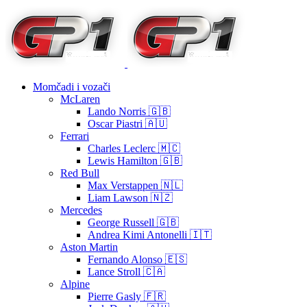
Momčadi i vozači
McLaren
Lando Norris 🇬🇧
Oscar Piastri 🇦🇺
Ferrari
Charles Leclerc 🇲🇨
Lewis Hamilton 🇬🇧
Red Bull
Max Verstappen 🇳🇱
Liam Lawson 🇳🇿
Mercedes
George Russell 🇬🇧
Andrea Kimi Antonelli 🇮🇹
Aston Martin
Fernando Alonso 🇪🇸
Lance Stroll 🇨🇦
Alpine
Pierre Gasly 🇫🇷