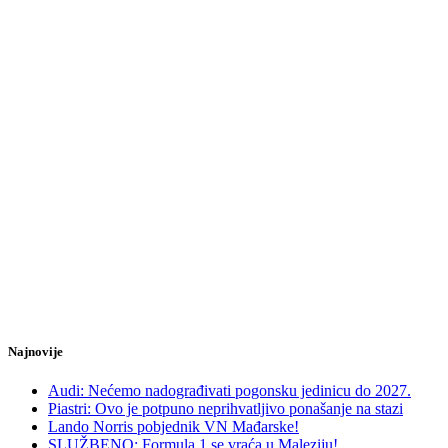
Najnovije
Audi: Nećemo nadograđivati pogonsku jedinicu do 2027.
Piastri: Ovo je potpuno neprihvatljivo ponašanje na stazi
Lando Norris pobjednik VN Mađarske!
SLUŽBENO: Formula 1 se vraća u Maleziju!