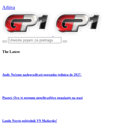
Arhiva
The Latest
Audi: Nećemo nadograđivati pogonsku jedinicu do 2027.
Piastri: Ovo je potpuno neprihvatljivo ponašanje na stazi
Lando Norris pobjednik VN Mađarske!