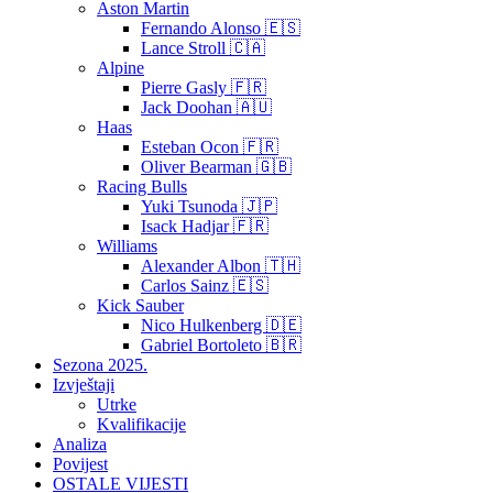
Aston Martin
Fernando Alonso 🇪🇸
Lance Stroll 🇨🇦
Alpine
Pierre Gasly 🇫🇷
Jack Doohan 🇦🇺
Haas
Esteban Ocon 🇫🇷
Oliver Bearman 🇬🇧
Racing Bulls
Yuki Tsunoda 🇯🇵
Isack Hadjar 🇫🇷
Williams
Alexander Albon 🇹🇭
Carlos Sainz 🇪🇸
Kick Sauber
Nico Hulkenberg 🇩🇪
Gabriel Bortoleto 🇧🇷
Sezona 2025.
Izvještaji
Utrke
Kvalifikacije
Analiza
Povijest
OSTALE VIJESTI