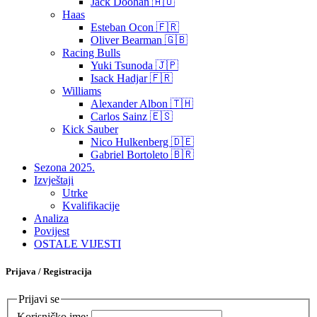
Jack Doohan 🇦🇺
Haas
Esteban Ocon 🇫🇷
Oliver Bearman 🇬🇧
Racing Bulls
Yuki Tsunoda 🇯🇵
Isack Hadjar 🇫🇷
Williams
Alexander Albon 🇹🇭
Carlos Sainz 🇪🇸
Kick Sauber
Nico Hulkenberg 🇩🇪
Gabriel Bortoleto 🇧🇷
Sezona 2025.
Izvještaji
Utrke
Kvalifikacije
Analiza
Povijest
OSTALE VIJESTI
Prijava / Registracija
Prijavi se
Korisničko ime: