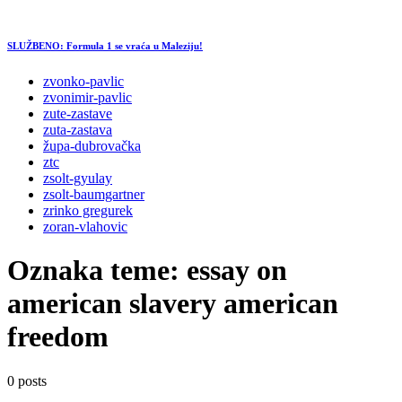
SLUŽBENO: Formula 1 se vraća u Maleziju!
zvonko-pavlic
zvonimir-pavlic
zute-zastave
zuta-zastava
župa-dubrovačka
ztc
zsolt-gyulay
zsolt-baumgartner
zrinko gregurek
zoran-vlahovic
Oznaka teme:
essay on
american slavery american
freedom
0 posts