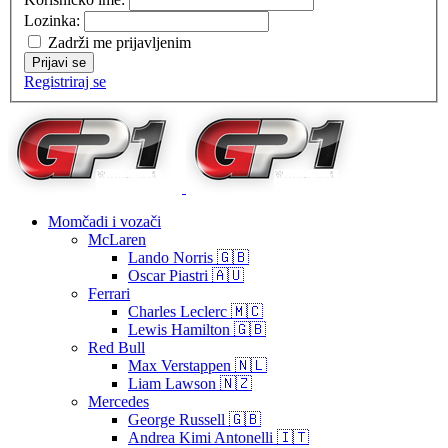
Lozinka:
Zadrži me prijavljenim
Prijavi se
Registriraj se
Momčadi i vozači
McLaren
Lando Norris 🇬🇧
Oscar Piastri 🇦🇺
Ferrari
Charles Leclerc 🇲🇨
Lewis Hamilton 🇬🇧
Red Bull
Max Verstappen 🇳🇱
Liam Lawson 🇳🇿
Mercedes
George Russell 🇬🇧
Andrea Kimi Antonelli 🇮🇹