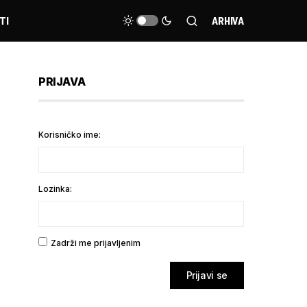
TI
ARHIVA
PRIJAVA
Korisničko ime:
Lozinka:
Zadrži me prijavljenim
Prijavi se