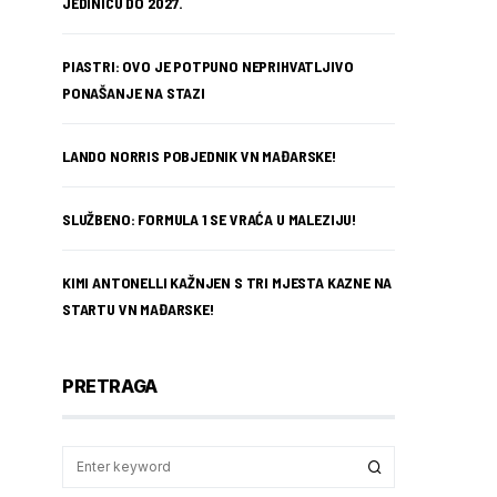
JEDINICU DO 2027.
PIASTRI: OVO JE POTPUNO NEPRIHVATLJIVO
PONAŠANJE NA STAZI
LANDO NORRIS POBJEDNIK VN MAĐARSKE!
SLUŽBENO: FORMULA 1 SE VRAĆA U MALEZIJU!
KIMI ANTONELLI KAŽNJEN S TRI MJESTA KAZNE NA
STARTU VN MAĐARSKE!
PRETRAGA