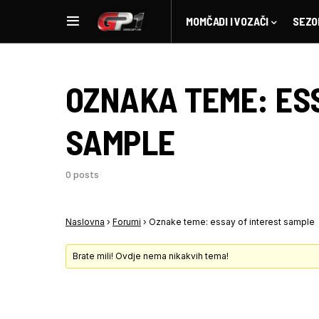
MOMČADI I VOZAČI
SEZO
OZNAKA TEME:
ES
SAMPLE
0 posts
Naslovna
›
Forumi
›
Oznake teme: essay of interest sample
Brate mili! Ovdje nema nikakvih tema!