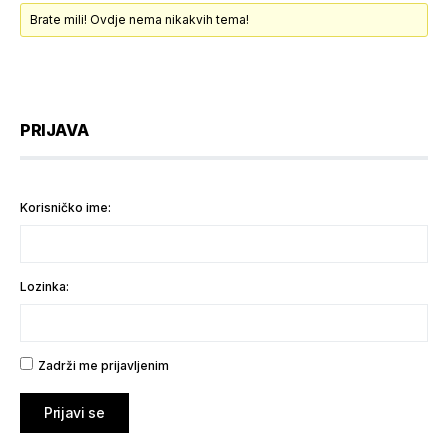
Brate mili! Ovdje nema nikakvih tema!
PRIJAVA
Korisničko ime:
Lozinka:
Zadrži me prijavljenim
Prijavi se