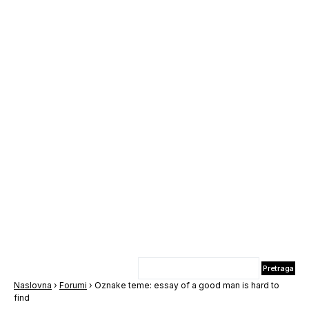
Naslovna
›
Forumi
›
Oznake teme: essay of a good man is hard to
find