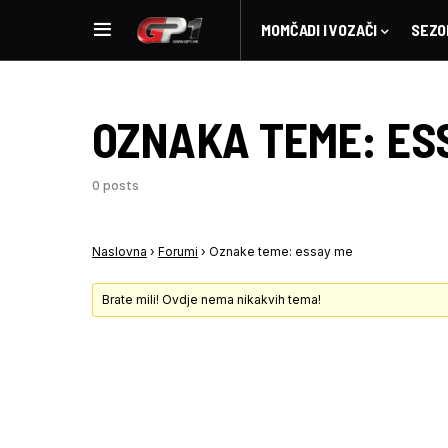
MOMČADI I VOZAČI
SEZO
OZNAKA TEME:
ES
0 posts
Naslovna
›
Forumi
›
Oznake teme: essay me
Brate mili! Ovdje nema nikakvih tema!