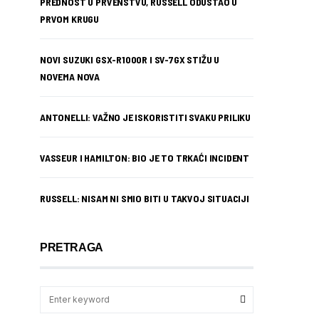
PREDNOST U PRVENSTVU, RUSSELL ODUSTAO U
PRVOM KRUGU
NOVI SUZUKI GSX-R1000R I SV-7GX STIŽU U
NOVEMA NOVA
ANTONELLI: VAŽNO JE ISKORISTITI SVAKU PRILIKU
VASSEUR I HAMILTON: BIO JE TO TRKAĆI INCIDENT
RUSSELL: NISAM NI SMIO BITI U TAKVOJ SITUACIJI
PRETRAGA