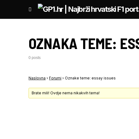
OZNAKA TEME:
ES
0 posts
Naslovna
›
Forumi
›
Oznake teme: essay issues
Brate mili! Ovdje nema nikakvih tema!