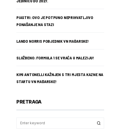
JEDINICU DO 2027.
PIASTRI: OVO JE POTPUNO NEPRIHVATLJIVO
PONAŠANJE NA STAZI
LANDO NORRIS POBJEDNIK VN MAĐARSKE!
SLUŽBENO: FORMULA 1 SE VRAĆA U MALEZIJU!
KIMI ANTONELLI KAŽNJEN S TRI MJESTA KAZNE NA
STARTU VN MAĐARSKE!
PRETRAGA