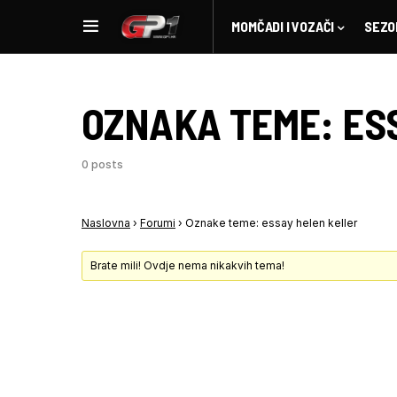
MOMČADI I VOZAČI
SEZO
OZNAKA TEME:
ES
0 posts
Naslovna
›
Forumi
›
Oznake teme: essay helen keller
Brate mili! Ovdje nema nikakvih tema!