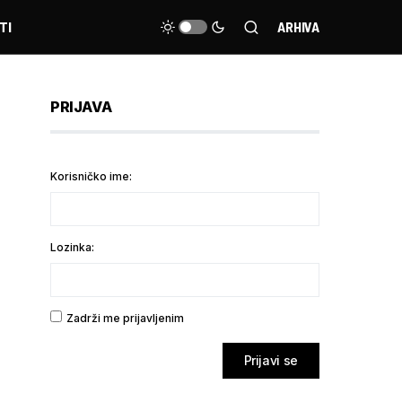
TI
ARHIVA
PRIJAVA
Korisničko ime:
Lozinka:
Zadrži me prijavljenim
Prijavi se