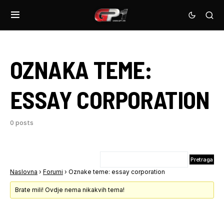
OZNAKA TEME:
ESSAY CORPORATION
0 posts
Naslovna
›
Forumi
›
Oznake teme: essay corporation
Brate mili! Ovdje nema nikakvih tema!