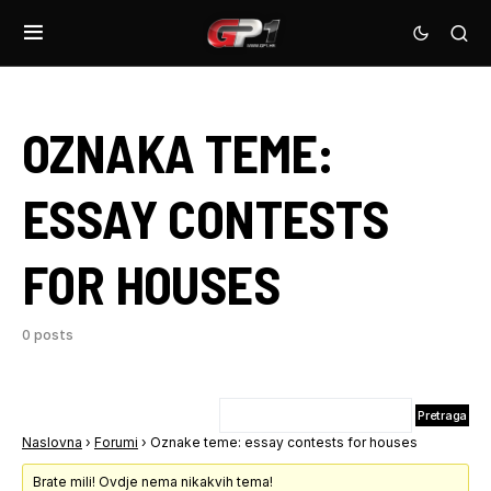
OZNAKA TEME:
ESSAY CONTESTS
FOR HOUSES
0 posts
Naslovna
›
Forumi
›
Oznake teme: essay contests for houses
Brate mili! Ovdje nema nikakvih tema!