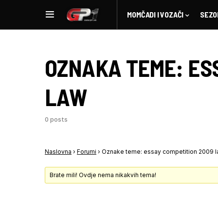
MOMČADI I VOZAČI
SEZO
OZNAKA TEME:
ES
LAW
0 posts
Naslovna
›
Forumi
›
Oznake teme: essay competition 2009 
Brate mili! Ovdje nema nikakvih tema!