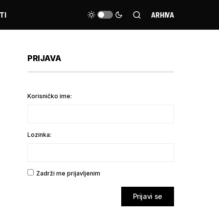
TI
ARHIVA
PRIJAVA
Korisničko ime:
Lozinka:
Zadrži me prijavljenim
Prijavi se