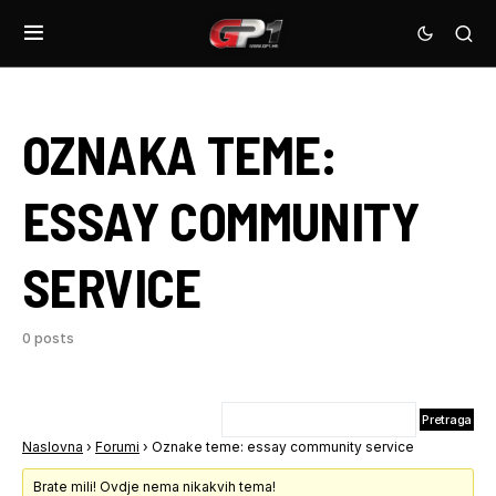
OZNAKA TEME:
ESSAY COMMUNITY
SERVICE
0 posts
Naslovna
›
Forumi
›
Oznake teme: essay community service
Brate mili! Ovdje nema nikakvih tema!