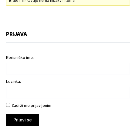
Brate mili! Ovdje nema nikakvih tema!
PRIJAVA
Korisničko ime:
Lozinka:
Zadrži me prijavljenim
Prijavi se