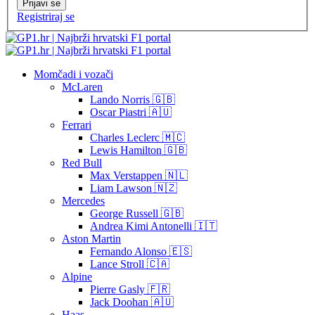
Prijavi se
Registriraj se
Momčadi i vozači
McLaren
Lando Norris 🇬🇧
Oscar Piastri 🇦🇺
Ferrari
Charles Leclerc 🇲🇨
Lewis Hamilton 🇬🇧
Red Bull
Max Verstappen 🇳🇱
Liam Lawson 🇳🇿
Mercedes
George Russell 🇬🇧
Andrea Kimi Antonelli 🇮🇹
Aston Martin
Fernando Alonso 🇪🇸
Lance Stroll 🇨🇦
Alpine
Pierre Gasly 🇫🇷
Jack Doohan 🇦🇺
Haas