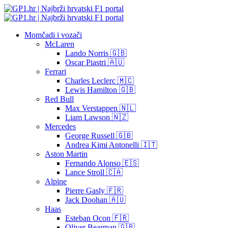
Momčadi i vozači
McLaren
Lando Norris 🇬🇧
Oscar Piastri 🇦🇺
Ferrari
Charles Leclerc 🇲🇨
Lewis Hamilton 🇬🇧
Red Bull
Max Verstappen 🇳🇱
Liam Lawson 🇳🇿
Mercedes
George Russell 🇬🇧
Andrea Kimi Antonelli 🇮🇹
Aston Martin
Fernando Alonso 🇪🇸
Lance Stroll 🇨🇦
Alpine
Pierre Gasly 🇫🇷
Jack Doohan 🇦🇺
Haas
Esteban Ocon 🇫🇷
Oliver Bearman 🇬🇧