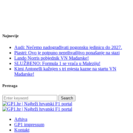
Najnovije
Audi: Nećemo nadograđivati pogonsku jedinicu do 2027.
Piastri: Ovo je potpuno neprihvatljivo ponašanje na stazi
Lando Norris pobjednik VN Mađarske!
SLUŽBENO: Formula 1 se vraća u Maleziju!
Kimi Antonelli kažnjen s tri mjesta kazne na startu VN
Mađarske!
Pretraga
Search
Arhiva
GP1 impressum
Kontakt