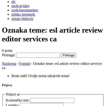
ztc
zsolt-gyulay
zsolt-baumgartner
zrinko gregurek
zoran-vlahovic
Oznaka teme:
esl article review
editor services ca
0 posts
Pretraga:
Naslovna
›
Forumi
›
Oznake teme: esl article review editor services
ca
Brate mili! Ovdje nema nikakvih tema!
Prijava
Prijavi se
Korisničko ime:
Lozinka: