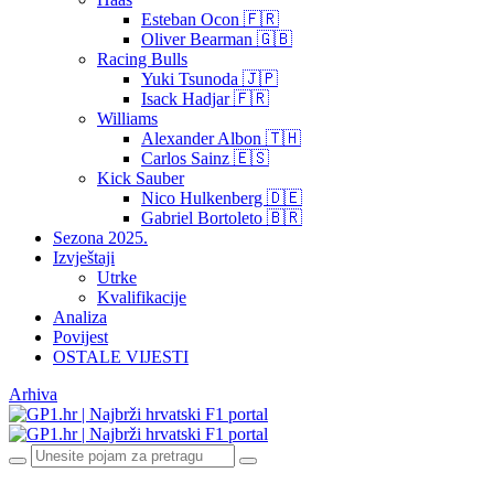
Esteban Ocon 🇫🇷
Oliver Bearman 🇬🇧
Racing Bulls
Yuki Tsunoda 🇯🇵
Isack Hadjar 🇫🇷
Williams
Alexander Albon 🇹🇭
Carlos Sainz 🇪🇸
Kick Sauber
Nico Hulkenberg 🇩🇪
Gabriel Bortoleto 🇧🇷
Sezona 2025.
Izvještaji
Utrke
Kvalifikacije
Analiza
Povijest
OSTALE VIJESTI
Arhiva