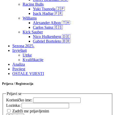
Racing Bulls
Yuki Tsunoda 🇯🇵
Isack Hadjar 🇫🇷
Williams
Alexander Albon 🇹🇭
Carlos Sainz 🇪🇸
Kick Sauber
Nico Hulkenberg 🇩🇪
Gabriel Bortoleto 🇧🇷
Sezona 2025.
Izvještaji
Utrke
Kvalifikacije
Analiza
Povijest
OSTALE VIJESTI
Prijava / Registracija
Prijavi se
Korisničko ime:
Lozinka:
Zadrži me prijavljenim