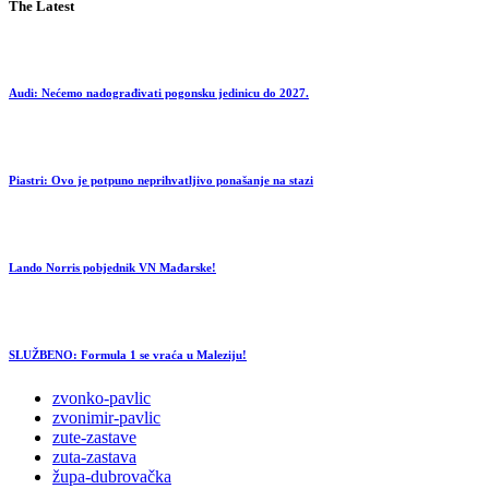
The Latest
Audi: Nećemo nadograđivati pogonsku jedinicu do 2027.
Piastri: Ovo je potpuno neprihvatljivo ponašanje na stazi
Lando Norris pobjednik VN Mađarske!
SLUŽBENO: Formula 1 se vraća u Maleziju!
zvonko-pavlic
zvonimir-pavlic
zute-zastave
zuta-zastava
župa-dubrovačka