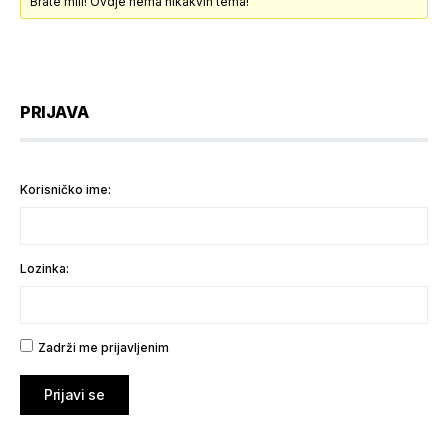
Brate mili! Ovdje nema nikakvih tema!
PRIJAVA
Korisničko ime:
Lozinka:
Zadrži me prijavljenim
Prijavi se