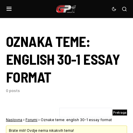
OZNAKA TEME:
ENGLISH 30-1 ESSAY
FORMAT
0 posts
Naslovna
›
Forumi
›
Oznake teme: english 30-1 essay format
Brate mili! Ovdje nema nikakvih tema!