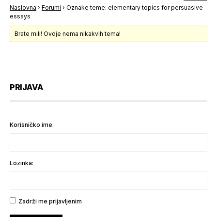
Naslovna
›
Forumi
›
Oznake teme: elementary topics for persuasive
essays
Brate mili! Ovdje nema nikakvih tema!
PRIJAVA
Korisničko ime:
Lozinka:
Zadrži me prijavljenim