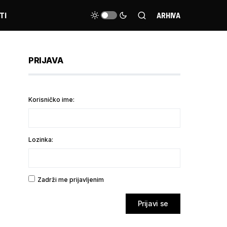
TI
ARHIVA
PRIJAVA
Korisničko ime:
Lozinka:
Zadrži me prijavljenim
Prijavi se