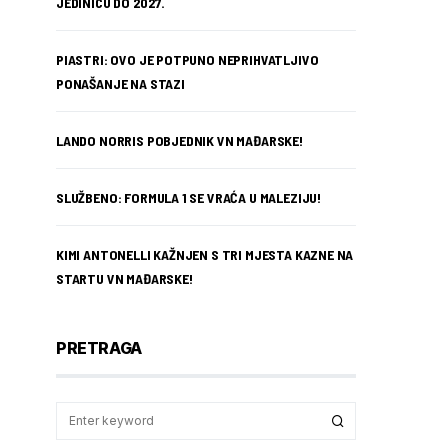
JEDINICU DO 2027.
PIASTRI: OVO JE POTPUNO NEPRIHVATLJIVO
PONAŠANJE NA STAZI
LANDO NORRIS POBJEDNIK VN MAĐARSKE!
SLUŽBENO: FORMULA 1 SE VRAĆA U MALEZIJU!
KIMI ANTONELLI KAŽNJEN S TRI MJESTA KAZNE NA
STARTU VN MAĐARSKE!
PRETRAGA