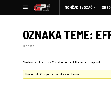
MOMČADI I VOZAČI
SEZO
OZNAKA TEME:
EF
0 posts
Naslovna
›
Forumi
›
Oznake teme: Effexor Provigil ml
Brate mili! Ovdje nema nikakvih tema!